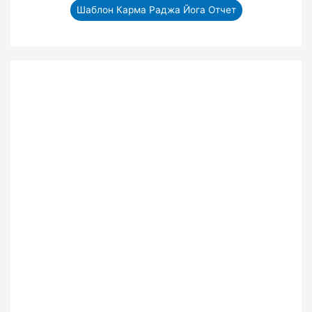
Шаблон Карма Раджа Йога Отчет