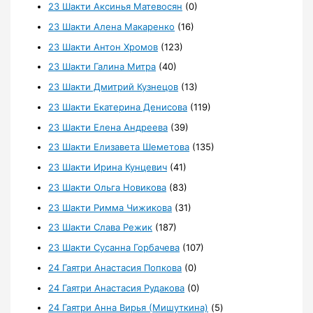
23 Шакти Аксинья Матевосян
(0)
23 Шакти Алена Макаренко
(16)
23 Шакти Антон Хромов
(123)
23 Шакти Галина Митра
(40)
23 Шакти Дмитрий Кузнецов
(13)
23 Шакти Екатерина Денисова
(119)
23 Шакти Елена Андреева
(39)
23 Шакти Елизавета Шеметова
(135)
23 Шакти Ирина Кунцевич
(41)
23 Шакти Ольга Новикова
(83)
23 Шакти Римма Чижикова
(31)
23 Шакти Слава Режик
(187)
23 Шакти Сусанна Горбачева
(107)
24 Гаятри Анастасия Попкова
(0)
24 Гаятри Анастасия Рудакова
(0)
24 Гаятри Анна Вирья (Мишуткина)
(5)