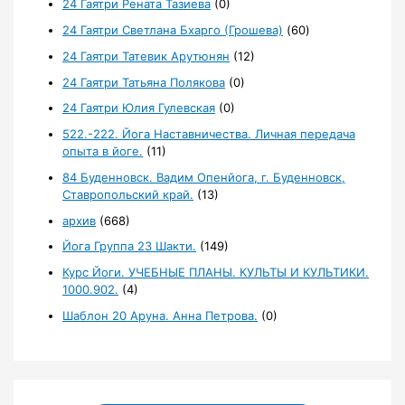
24 Гаятри Рената Тазиева
(0)
24 Гаятри Светлана Бхарго (Грошева)
(60)
24 Гаятри Татевик Арутюнян
(12)
24 Гаятри Татьяна Полякова
(0)
24 Гаятри Юлия Гулевская
(0)
522.-222. Йога Наставничества. Личная передача
опыта в йоге.
(11)
84 Буденновск. Вадим Опенйога, г. Буденновск,
Ставропольский край.
(13)
архив
(668)
Йога Группа 23 Шакти.
(149)
Курс Йоги. УЧЕБНЫЕ ПЛАНЫ. КУЛЬТЫ И КУЛЬТИКИ.
1000.902.
(4)
Шаблон 20 Аруна. Анна Петрова.
(0)