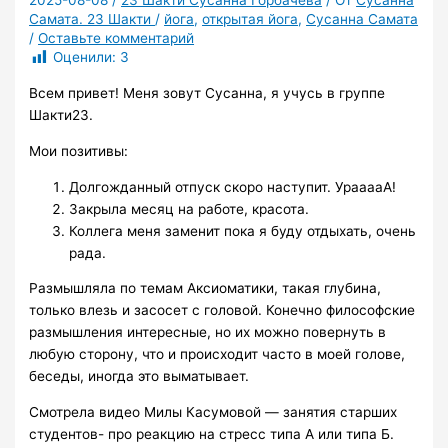
2025-08-08
/
23 Шакти Сусанна Горбачева
/ От
Сусанна
Самата. 23 Шакти
/
йога
,
открытая йога
,
Сусанна Самата
/
Оставьте комментарий
Оценили:
3
Всем привет! Меня зовут Сусанна, я учусь в группе
Шакти23.
Мои позитивы:
Долгожданный отпуск скоро наступит. УрааааА!
Закрыла месяц на работе, красота.
Коллега меня заменит пока я буду отдыхать, очень
рада.
Размышляла по темам Аксиоматики, такая глубина,
только влезь и засосет с головой. Конечно философские
размышления интересные, но их можно повернуть в
любую сторону, что и происходит часто в моей голове,
беседы, иногда это выматывает.
Смотрела видео Милы Касумовой — занятия старших
студентов- про реакцию на стресс типа А или типа Б.