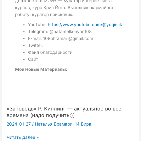
должность в МОЙУ — Куратор интернет йога
курсов, курс Крия Йога. Выполняю кармайога
работу: куратор поисковик.
YouTube:
https://www.youtube.com/@yoginilila
Telegram: @natamelkonyan108
E-mail: 108bhramari@gmail.com
Twitter:
Файл благодарности:
Сайт
Мои Новые Материалы:
«Заповедь» Р. Киплинг — актуальное во все
времена (надо подучить:))
2024-01-27
/
Наталья Брамари. 14 Вира.
«Заповедь»
Читать далее »