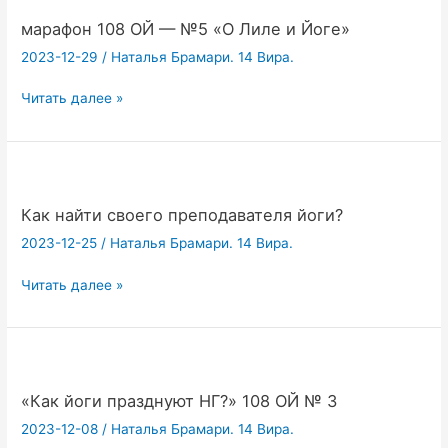
марафон 108 ОЙ — №5 «О Лиле и Йоге»
2023-12-29
/
Наталья Брамари. 14 Вира.
марафон
Читать далее »
108
ОЙ
—
№5
«О
Как найти своего преподавателя йоги?
Лиле
2023-12-25
/
Наталья Брамари. 14 Вира.
и
Йоге»
Как
Читать далее »
найти
своего
преподавателя
йоги?
«Как йоги празднуют НГ?» 108 ОЙ № 3
2023-12-08
/
Наталья Брамари. 14 Вира.