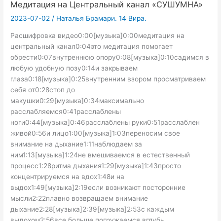
Медитация на Центральный канал «СУШУМНА»
2023-07-02
/
Наталья Брамари. 14 Вира.
Расшифровка видео0:00[музыка]0:00медитация на
центральный канал0:04это медитация помогает
обрести0:07внутреннюю опору0:08[музыка]0:10садимся в
любую удобную позу0:14и закрываем
глаза0:18[музыка]0:25внутренним взором просматриваем
себя от0:28стоп до
макушки0:29[музыка]0:34максимально
расслабляемся0:41расслаблены
ноги0:44[музыка]0:46расслаблены руки0:51расслаблен
живой0:56и лицо1:00[музыка]1:03переносим свое
внимание на дыхание1:11наблюдаем за
ним1:13[музыка]1:24не вмешиваемся в естественный
процесс1:28ритма дыхания1:29[музыка]1:43просто
концентрируемся на вдох1:48и на
выдох1:49[музыка]2:19если возникают посторонние
мысли2:22плавно возвращаем внимание
дыхание2:28[музыка]2:39[музыка]2:53с каждым
выдохом2:56все больше погружаемся вглубь