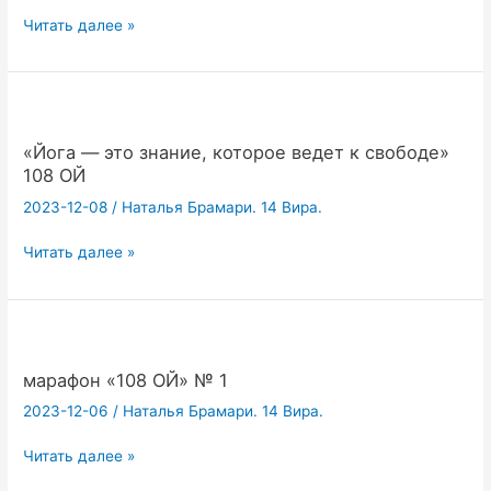
«Как
Читать далее »
йоги
празднуют
НГ?»
108
ОЙ
«Йога — это знание, которое ведет к свободе»
№
108 ОЙ
3
2023-12-08
/
Наталья Брамари. 14 Вира.
«Йога
Читать далее »
—
это
знание,
которое
ведет
марафон «108 ОЙ» № 1
к
2023-12-06
/
Наталья Брамари. 14 Вира.
свободе»
108
марафон
Читать далее »
ОЙ
«108