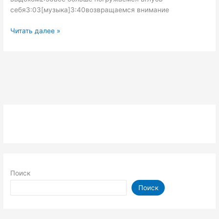
себя3:03[музыка]3:40возвращаемся внимание
Медитация
Читать далее »
на
Центральный
канал
«СУШУМНА»
Поиск
Поиск