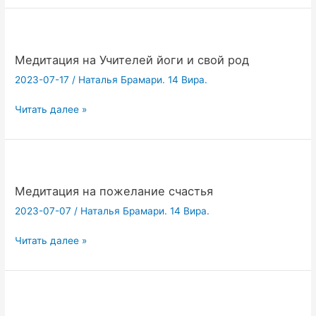
ОЙ»
№
1
Медитация на Учителей йоги и свой род
2023-07-17
/
Наталья Брамари. 14 Вира.
Медитация
Читать далее »
на
Учителей
йоги
и
свой
Медитация на пожелание счастья
род
2023-07-07
/
Наталья Брамари. 14 Вира.
Медитация
Читать далее »
на
пожелание
счастья