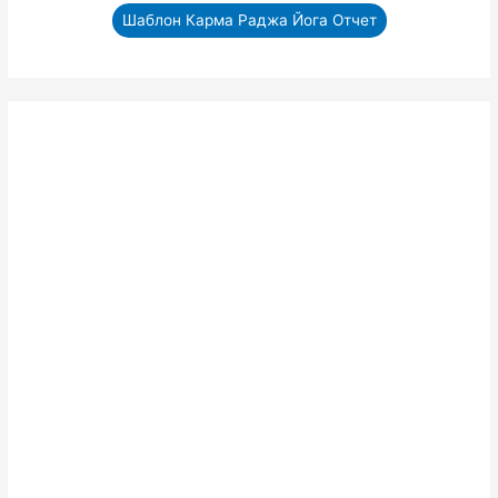
Шаблон Карма Раджа Йога Отчет