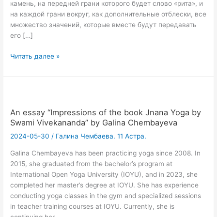
камень, на передней грани которого будет слово «рита», и
на каждой грани вокруг, как дополнительные отблески, все
множество значений, которые вместе будут передавать
его […]
Взгляд
Читать далее »
на
жизнь
через
призму
рита-
An essay “Impressions of the book Jnana Yoga by
йоги
Swami Vivekananda” by Galina Chembayeva
2024-05-30
/
Галина Чембаева. 11 Астра.
Galina Chembayeva has been practicing yoga since 2008. In
2015, she graduated from the bachelor’s program at
International Open Yoga University (IOYU), and in 2023, she
completed her master’s degree at IOYU. She has experience
conducting yoga classes in the gym and specialized sessions
in teacher training courses at IOYU. Currently, she is
continuing her