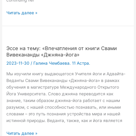
An
Читать далее »
essay
“Impressions
of
the
book
Эссе на тему: «Впечатления от книги Свами
Jnana
Вивекананды «Джняна-йога»
Yoga
2023-11-30
/
Галина Чембаева. 11 Астра.
by
Swami
Мы изучили книгу выдающегося Учителя йоги и Адвайта-
Vivekananda”
Веданты Свами Вивекананды «Джняна-йога» в рамках
by
обучения в магистратуре Международного Открытого
Galina
Йога Университета. Слово джняна переводится как
Chembayeva
знание, таким образом джняна-йога работает с нашим
разумом, с нашей способностью познавать, или иными
словами – это путь познания устройства мира и нашей
истинной природы. Веданта, также, как и йога является
Эссе
Читать далее »