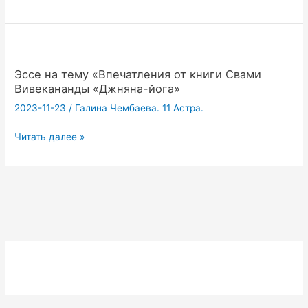
на
тему:
«Впечатления
от
книги
Эссе на тему «Впечатления от книги Свами
Свами
Вивекананды «Джняна-йога»
Вивекананды
2023-11-23
/
Галина Чембаева. 11 Астра.
«Джняна-
йога»
Эссе
Читать далее »
на
тему
«Впечатления
от
книги
Свами
Вивекананды
«Джняна-
йога»