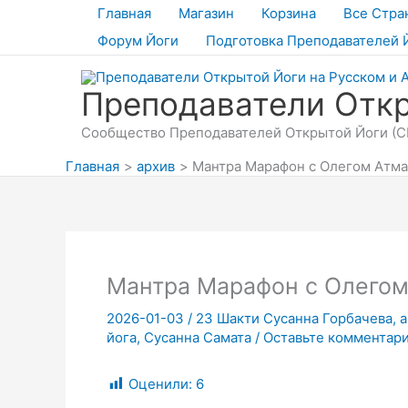
Перейти
Главная
Магазин
Корзина
Все Стра
к
Форум Йоги
Подготовка Преподавателей 
содержимому
Преподаватели Откр
Сообщество Преподавателей Открытой Йоги (СП
Главная
архив
Мантра Марафон с Олегом Атма.
Мантра Марафон с Олегом 
2026-01-03
/
23 Шакти Сусанна Горбачева
,
а
йога
,
Сусанна Самата
/
Оставьте комментар
Оценили:
6