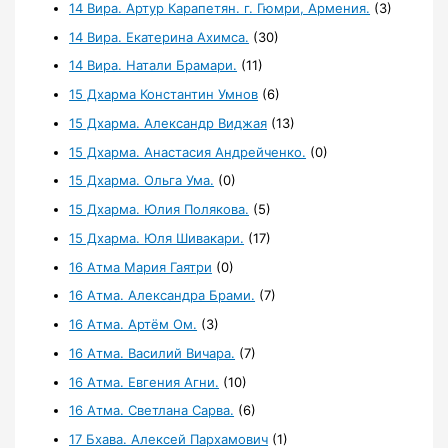
14 Вира. Артур Карапетян. г. Гюмри, Армения.
(3)
14 Вира. Екатерина Ахимса.
(30)
14 Вира. Натали Брамари.
(11)
15 Дхарма Константин Умнов
(6)
15 Дхарма. Александр Виджая
(13)
15 Дхарма. Анастасия Андрейченко.
(0)
15 Дхарма. Ольга Ума.
(0)
15 Дхарма. Юлия Полякова.
(5)
15 Дхарма. Юля Шивакари.
(17)
16 Атма Мария Гаятри
(0)
16 Атма. Александра Брами.
(7)
16 Атма. Артём Ом.
(3)
16 Атма. Василий Вичара.
(7)
16 Атма. Евгения Агни.
(10)
16 Атма. Светлана Сарва.
(6)
17 Бхава. Алексей Пархамович
(1)