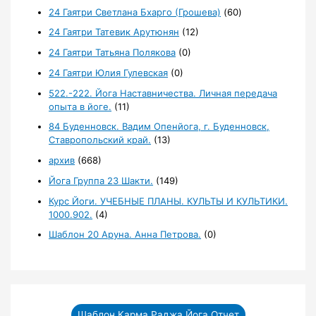
24 Гаятри Светлана Бхарго (Грошева)
(60)
24 Гаятри Татевик Арутюнян
(12)
24 Гаятри Татьяна Полякова
(0)
24 Гаятри Юлия Гулевская
(0)
522.-222. Йога Наставничества. Личная передача
опыта в йоге.
(11)
84 Буденновск. Вадим Опенйога, г. Буденновск,
Ставропольский край.
(13)
архив
(668)
Йога Группа 23 Шакти.
(149)
Курс Йоги. УЧЕБНЫЕ ПЛАНЫ. КУЛЬТЫ И КУЛЬТИКИ.
1000.902.
(4)
Шаблон 20 Аруна. Анна Петрова.
(0)
Шаблон Карма Раджа Йога Отчет