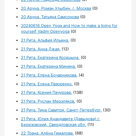
20 Аруна. Роман Улыбин. г. Москва
(0)
20 Аруна. Татьяна Самсонова
(0)
20240616 Open Yoga and How to make a living for
yourself Vadim Openyoga
(0)
21 Рита. Альфия Ильина.
(0)
21 Рита. Анна Джая.
(12)
21 Рита. Екатерина Косицына.
(0)
21 Рита. Екатерина Минина.
(0)
21 Рита. Елена Бочарникова.
(4)
21 Рита. Елена Лазоренко.
(0)
21 Рита. Ксения Пачурова.
(138)
21 Рита. Руслан Мерзляков.
(0)
21 Рита. Тина Савитри. Санкт-Петербург.
(30)
21 Рита. Юлия Анандавита (Давыдова).г.
Березовский, Свердловская обл.
(11)
22 Трана. Алёна Гималова.
(68)