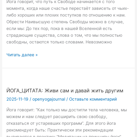
Йога говорит, что путь к Свободе начинается с того
момента, когда наше счастье перестаёт зависеть от чьих-
либо хороших или плохих поступков по отношению к нам.
Обрести Наивысшую степень Свободы можно в случае,
если мы: До тех пор, пока в нашей Вселенной есть
страдающие существа, слова о том, что мы полностью
свободны, остаются только словами. Невозможно
ЙОГА_ЦИТАТА:
Читать далее »
Свобода
и
ответственность
—
две
ЙОГА_ЦИТАТА: Живи сам и давай жить другим
стороны
2025-11-19
/
openyogajournal
/
Оставьте комментарий
одной
йоги!
Йога говорит: “Как только мы достигли тела человека, мы
можем и нам следует расширить свою свободу,
отказаться от устаревших программ”. Для этого йога
рекомендует быть: Практически эти рекомендации
выливаются в практику “Медитации на принципы йоги”.