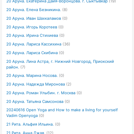
20 Аруна. Екатерина Дайя-Воронцова. г. Сыктывкар
(19)
20 Аруна. Елена Безникина.
(8)
20 Аруна. Иван Шахкаламов
(0)
20 Аруна. Игорь Коротеев
(0)
20 Аруна. Ирина Стихиева
(0)
20 Аруна. Лариса Кассихина
(36)
20 Аруна. Лариса Скибина
(0)
20 Аруна. Лина Астра, г. Нижний Новгород, Приокский
район.
(7)
20 Аруна. Марина Носова.
(0)
20 Аруна. Надежда Миронова
(2)
20 Аруна. Роман Улыбин. г. Москва
(0)
20 Аруна. Татьяна Самсонова
(0)
20240616 Open Yoga and How to make a living for yourself
Vadim Openyoga
(0)
21 Рита. Альфия Ильина.
(0)
21 Рита. Анна Джая.
(12)