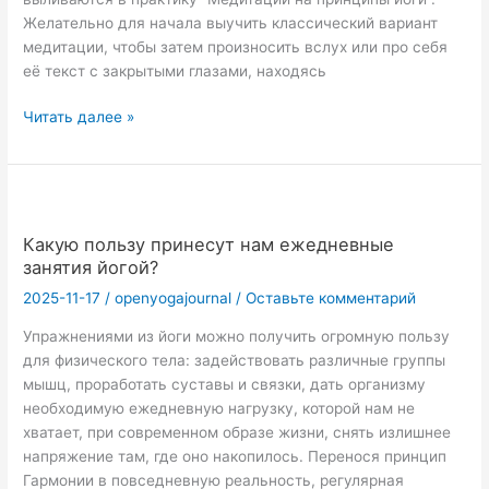
Желательно для начала выучить классический вариант
медитации, чтобы затем произносить вслух или про себя
её текст с закрытыми глазами, находясь
ЙОГА_ЦИТАТА:
Читать далее »
Живи
сам
и
давай
жить
Какую пользу принесут нам ежедневные
другим
занятия йогой?
2025-11-17
/
openyogajournal
/
Оставьте комментарий
Упражнениями из йоги можно получить огромную пользу
для физического тела: задействовать различные группы
мышц, проработать суставы и связки, дать организму
необходимую ежедневную нагрузку, которой нам не
хватает, при современном образе жизни, снять излишнее
напряжение там, где оно накопилось. Перенося принцип
Гармонии в повседневную реальность, регулярная