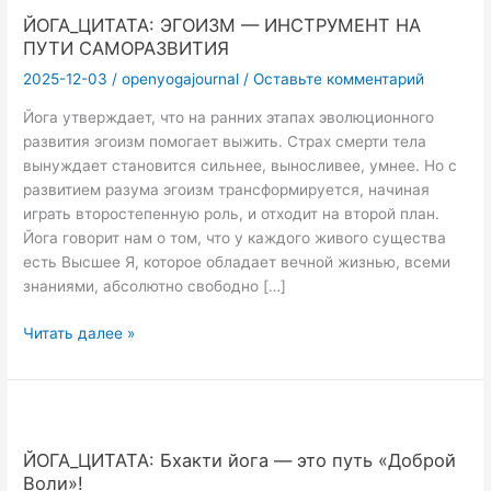
ЙОГА_ЦИТАТА: ЭГОИЗМ — ИНСТРУМЕНТ НА
ПУТИ САМОРАЗВИТИЯ
2025-12-03
/
openyogajournal
/
Оставьте комментарий
Йога утверждает, что на ранних этапах эволюционного
развития эгоизм помогает выжить. Страх смерти тела
вынуждает становится сильнее, выносливее, умнее. Но с
развитием разума эгоизм трансформируется, начиная
играть второстепенную роль, и отходит на второй план.
Йога говорит нам о том, что у каждого живого существа
есть Высшее Я, которое обладает вечной жизнью, всеми
знаниями, абсолютно свободно […]
ЙОГА_ЦИТАТА:
Читать далее »
ЭГОИЗМ
—
ИНСТРУМЕНТ
НА
ПУТИ
ЙОГА_ЦИТАТА: Бхакти йога — это путь «Доброй
САМОРАЗВИТИЯ
Воли»!