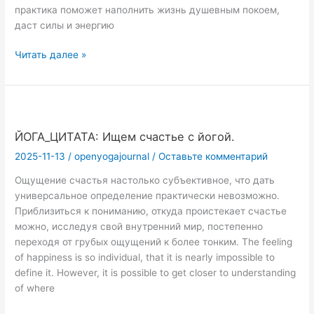
практика поможет наполнить жизнь душевным покоем,
даст силы и энергию
Какую
Читать далее »
пользу
принесут
нам
ежедневные
занятия
ЙОГА_ЦИТАТА: Ищем счастье с йогой.
йогой?
2025-11-13
/
openyogajournal
/
Оставьте комментарий
Ощущение счастья настолько субъективное, что дать
универсальное определение практически невозможно.
Приблизиться к пониманию, откуда проистекает счастье
можно, исследуя свой внутренний мир, постепенно
переходя от грубых ощущений к более тонким. The feeling
of happiness is so individual, that it is nearly impossible to
define it. However, it is possible to get closer to understanding
of where