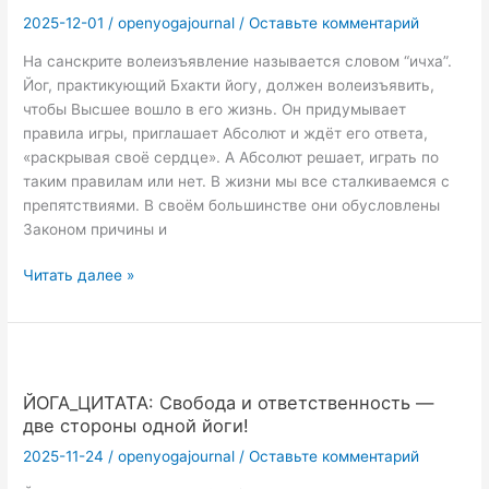
2025-12-01
/
openyogajournal
/
Оставьте комментарий
На санскрите волеизъявление называется словом “ичха”.
Йог, практикующий Бхакти йогу, должен волеизъявить,
чтобы Высшее вошло в его жизнь. Он придумывает
правила игры, приглашает Абсолют и ждёт его ответа,
«раскрывая своё сердце». А Абсолют решает, играть по
таким правилам или нет. В жизни мы все сталкиваемся с
препятствиями. В своём большинстве они обусловлены
Законом причины и
ЙОГА_ЦИТАТА:
Читать далее »
Бхакти
йога
—
это
путь
ЙОГА_ЦИТАТА: Свобода и ответственность —
«Доброй
две стороны одной йоги!
Воли»!
2025-11-24
/
openyogajournal
/
Оставьте комментарий