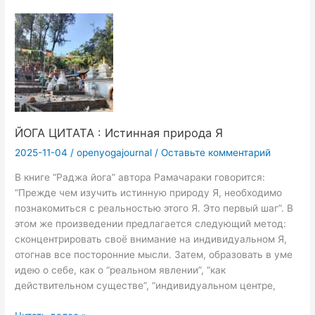
теле
—
здоровый
дух!
ЙОГА ЦИТАТА : Истинная природа Я
2025-11-04
/
openyogajournal
/
Оставьте комментарий
В книге “Раджа йога” автора Рамачараки говорится:
“Прежде чем изучить истинную природу Я, необходимо
познакомиться с реальностью этого Я. Это первый шаг”. В
этом же произведении предлагается следующий метод:
сконцентрировать своё внимание на индивидуальном Я,
отогнав все посторонние мысли. Затем, образовать в уме
идею о себе, как о “реальном явлении”, “как
действительном существе”, “индивидуальном центре,
ЙОГА