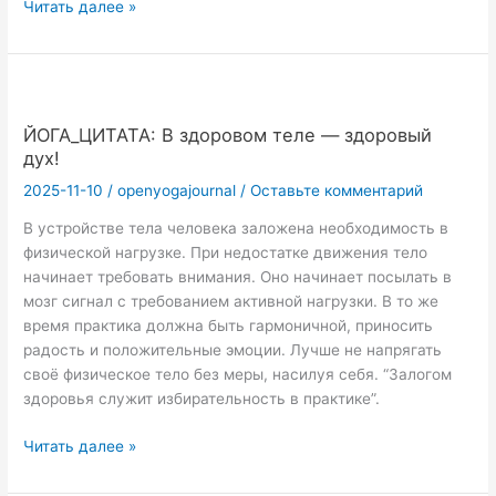
ЙОГА_ЦИТАТА:
Читать далее »
Ищем
счастье
с
йогой.
ЙОГА_ЦИТАТА: В здоровом теле — здоровый
дух!
2025-11-10
/
openyogajournal
/
Оставьте комментарий
В устройстве тела человека заложена необходимость в
физической нагрузке. При недостатке движения тело
начинает требовать внимания. Оно начинает посылать в
мозг сигнал с требованием активной нагрузки. В то же
время практика должна быть гармоничной, приносить
радость и положительные эмоции. Лучше не напрягать
своё физическое тело без меры, насилуя себя. “Залогом
здоровья служит избирательность в практике”.
ЙОГА_ЦИТАТА:
Читать далее »
В
здоровом