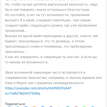
Но, чтобы лучше цепляла виртуальная реальность, надо
бы в неё поверить, иначе останешься безучастным.
Но постойте, а нет ли тут вложенности, проявления
высшего Я в маей, создавая симуляцию, тем самым
создают майю следующего уровня, где уже проявления
проявлений…
Выходя из одной майи переходишь в другую, знаете, как
бывает, просыпаешься, что-то делаешь, а потом
просыпаешься снова и понимаешь, что пробуждение
приснилось…
А как же определить, в симуляции ты или нет. А если да,
то какова её вложенность.
Идея вложенной симуляции часто встречается в
современном творчестве, например, в черном зеркале или
Рике и Морти, как страшилка неопределенности
https://youtube.com/shorts/HnVN5ZiFoA4?
si=7w8xT8iQ1H17ShRq
Поделиться: