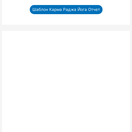
Шаблон Карма Раджа Йога Отчет