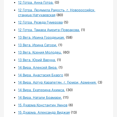
12 Готра. Анна Готра.
(0)
12 Готра. Людмила Радость, г. Новороссийск,
станица Натухаевская
(80)
12 Готра. Резеда Гумерова
(5)
12 Готра. Тамара Амрита-Повракова.
(1)
13 Вега. Ирина Городецкая.
(58)
13 Вега. Ирина Сатори.
(1)
13 Вега. Ксения Молодец.
(60)
13 Вега. Юрий Варуна.
(1)
14 Вира. Алексей Вира.
(1)
14 Вира. Анастасия Бхарго
(0)
14 Вира. Артур Карапетян. г. Гюмри, Армения.
(3)
14 Вира. Екатерина Ахимса.
(30)
14 Вира. Натали Брамари.
(11)
15 Дхарма Константин Умнов
(6)
15 Дхарма. Александр Виджая
(13)