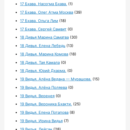
17 Бхава. Насогма Бхава.
(1)
17 Бхава. Олег Атма Москва
(39)
17 Бхава. Ольга Лим
(18)
17 Бхава. Сергей Самвит
(0)
18 Дивья Марина Саматва
(30)
18 Дивья. Елена Лебедь
(13)
18 Дивья. Марина Комова
(18)
18 Дивья. Тая Камала
(0)
18 Дивья. Юрий Дхарма.
(0)
19 Видья. Алёна Ведана — Мурашова.
(15)
19 Видья. Алёна Поляева
(0)
19 Видья. Веренея
(0)
19 Видья. Вероника Бхакти.
(25)
19 Видья. Елена Потапова
(8)
19 Видья. Ирина Видья
(7)
19 Видья. Лейсан
(28)