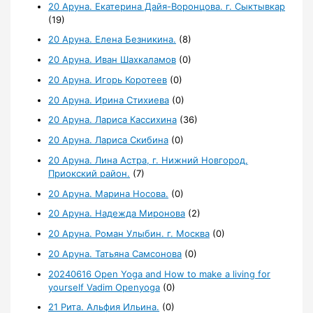
20 Аруна. Екатерина Дайя-Воронцова. г. Сыктывкар
(19)
20 Аруна. Елена Безникина.
(8)
20 Аруна. Иван Шахкаламов
(0)
20 Аруна. Игорь Коротеев
(0)
20 Аруна. Ирина Стихиева
(0)
20 Аруна. Лариса Кассихина
(36)
20 Аруна. Лариса Скибина
(0)
20 Аруна. Лина Астра, г. Нижний Новгород,
Приокский район.
(7)
20 Аруна. Марина Носова.
(0)
20 Аруна. Надежда Миронова
(2)
20 Аруна. Роман Улыбин. г. Москва
(0)
20 Аруна. Татьяна Самсонова
(0)
20240616 Open Yoga and How to make a living for
yourself Vadim Openyoga
(0)
21 Рита. Альфия Ильина.
(0)