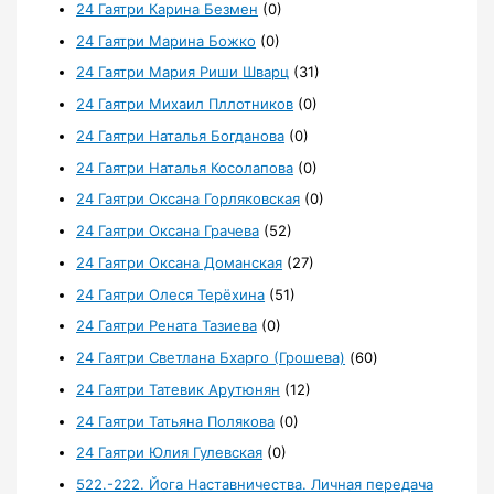
24 Гаятри Карина Безмен
(0)
24 Гаятри Марина Божко
(0)
24 Гаятри Мария Риши Шварц
(31)
24 Гаятри Михаил Пллотников
(0)
24 Гаятри Наталья Богданова
(0)
24 Гаятри Наталья Косолапова
(0)
24 Гаятри Оксана Горляковская
(0)
24 Гаятри Оксана Грачева
(52)
24 Гаятри Оксана Доманская
(27)
24 Гаятри Олеся Терёхина
(51)
24 Гаятри Рената Тазиева
(0)
24 Гаятри Светлана Бхарго (Грошева)
(60)
24 Гаятри Татевик Арутюнян
(12)
24 Гаятри Татьяна Полякова
(0)
24 Гаятри Юлия Гулевская
(0)
522.-222. Йога Наставничества. Личная передача