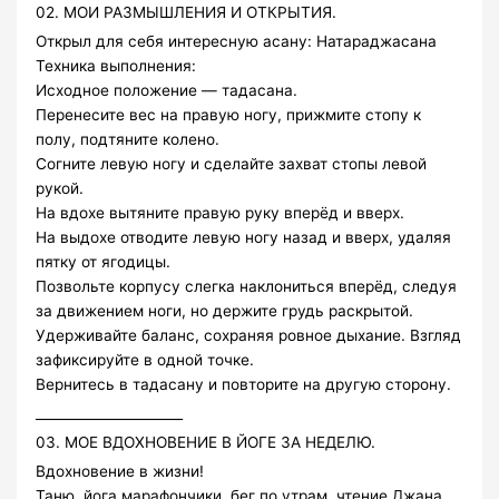
02. МОИ РАЗМЫШЛЕНИЯ И ОТКРЫТИЯ.
Открыл для себя интересную асану: Натараджасана
Техника выполнения:
Исходное положение — тадасана.
Перенесите вес на правую ногу, прижмите стопу к
полу, подтяните колено.
Согните левую ногу и сделайте захват стопы левой
рукой.
На вдохе вытяните правую руку вперёд и вверх.
На выдохе отводите левую ногу назад и вверх, удаляя
пятку от ягодицы.
Позвольте корпусу слегка наклониться вперёд, следуя
за движением ноги, но держите грудь раскрытой.
Удерживайте баланс, сохраняя ровное дыхание. Взгляд
зафиксируйте в одной точке.
Вернитесь в тадасану и повторите на другую сторону.
______________________
03. МОЕ ВДОХНОВЕНИЕ В ЙОГЕ ЗА НЕДЕЛЮ.
Вдохновение в жизни!
Таню, йога марафончики, бег по утрам, чтение Джана