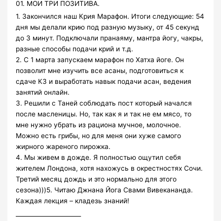
01. МОИ ТРИ ПОЗИТИВА.
1. Закончился наш Крия Марафон. Итоги следующие: 54
дня мы делали крию под разную музыку, от 45 секунд
до 3 минут. Подключали пранаяму, мантра йогу, чакры,
разные способы подачи крий и т.д.
2. С 1 марта запускаем марафон по Хатха йоге. Он
позволит мне изучить все асаны, подготовиться к
сдаче КЗ и выработать навык подачи асан, ведения
занятий онлайн.
3. Решили с Таней соблюдать пост который начался
после масленицы. Но, так как я и так не ем мясо, то
мне нужно убрать из рациона мучное, молочное.
Можно есть грибы, но для меня они хуже самого
жирного жареного пирожка.
4. Мы живем в дожде. Я полностью ощутил себя
жителем Лондона, хотя нахожусь в окрестностях Сочи.
Третий месяц дождь и это нормально для этого
сезона)))5. Читаю Джнана Йога Свами Вивекананда.
Каждая лекция – кладезь знаний!
______________________