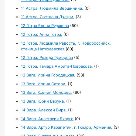
11 Астра. Людмила Вершинина.
(0)
11 Астра. Светлана Дхатри.
(3)
12 Готра Елена Рудакова
(50)
12 Готра. Анна Готра.
(0)
12 Готра. Людмила Радость, г. Новороссийск,
станица Натухаевская
(80)
12 Готра. Резеда Гумерова
(5)
12 Готра. Тамара Амрита-Повракова.
(1)
13 Вега. Ирина Городецкая.
(58)
13 Вега. Ирина Сатори.
(1)
13 Вега. Ксения Молодец.
(60)
13 Вега. Юрий Варуна.
(1)
14 Вира. Алексей Вира.
(1)
14 Вира. Анастасия Бхарго
(0)
14 Вира. Артур Карапетян. г. Гюмри, Армения.
(3)