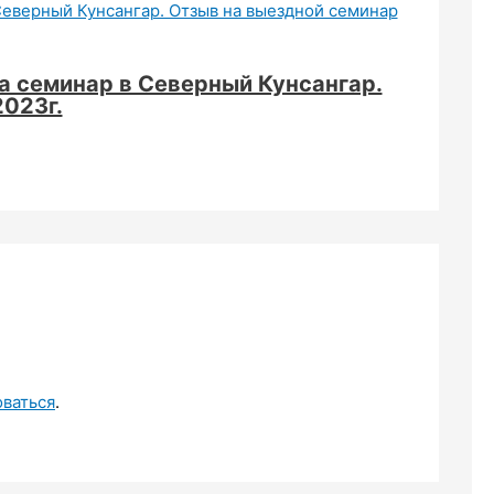
а семинар в Северный Кунсангар.
2023г.
оваться
.