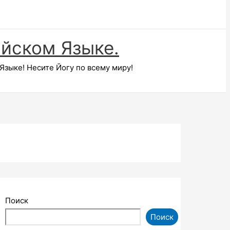
ийском Языке.
зыке! Несите Йогу по всему миру!
Поиск
Поиск