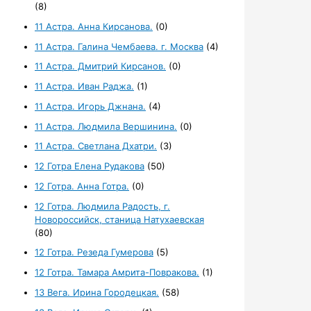
(8)
11 Астра. Анна Кирсанова.
(0)
11 Астра. Галина Чембаева. г. Москва
(4)
11 Астра. Дмитрий Кирсанов.
(0)
11 Астра. Иван Раджа.
(1)
11 Астра. Игорь Джнана.
(4)
11 Астра. Людмила Вершинина.
(0)
11 Астра. Светлана Дхатри.
(3)
12 Готра Елена Рудакова
(50)
12 Готра. Анна Готра.
(0)
12 Готра. Людмила Радость, г.
Новороссийск, станица Натухаевская
(80)
12 Готра. Резеда Гумерова
(5)
12 Готра. Тамара Амрита-Повракова.
(1)
13 Вега. Ирина Городецкая.
(58)