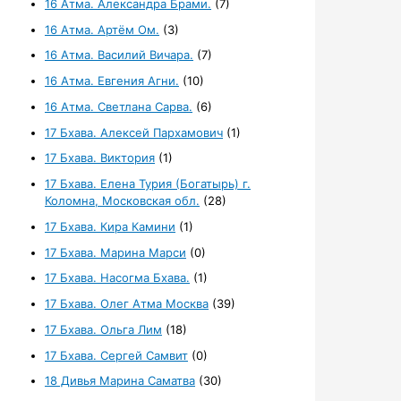
16 Атма. Александра Брами.
(7)
16 Атма. Артём Ом.
(3)
16 Атма. Василий Вичара.
(7)
16 Атма. Евгения Агни.
(10)
16 Атма. Светлана Сарва.
(6)
17 Бхава. Алексей Пархамович
(1)
17 Бхава. Виктория
(1)
17 Бхава. Елена Турия (Богатырь) г.
Коломна, Московская обл.
(28)
17 Бхава. Кира Камини
(1)
17 Бхава. Марина Марси
(0)
17 Бхава. Насогма Бхава.
(1)
17 Бхава. Олег Атма Москва
(39)
17 Бхава. Ольга Лим
(18)
17 Бхава. Сергей Самвит
(0)
18 Дивья Марина Саматва
(30)