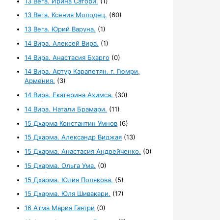
13 Вега. Ирина Сатори.
(1)
13 Вега. Ксения Молодец.
(60)
13 Вега. Юрий Варуна.
(1)
14 Вира. Алексей Вира.
(1)
14 Вира. Анастасия Бхарго
(0)
14 Вира. Артур Карапетян. г. Гюмри,
Армения.
(3)
14 Вира. Екатерина Ахимса.
(30)
14 Вира. Натали Брамари.
(11)
15 Дхарма Константин Умнов
(6)
15 Дхарма. Александр Виджая
(13)
15 Дхарма. Анастасия Андрейченко.
(0)
15 Дхарма. Ольга Ума.
(0)
15 Дхарма. Юлия Полякова.
(5)
15 Дхарма. Юля Шивакари.
(17)
16 Атма Мария Гаятри
(0)