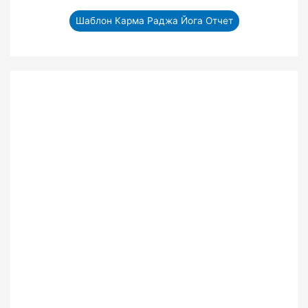
Шаблон Карма Раджа Йога Отчет