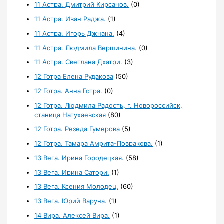
11 Астра. Дмитрий Кирсанов.
(0)
11 Астра. Иван Раджа.
(1)
11 Астра. Игорь Джнана.
(4)
11 Астра. Людмила Вершинина.
(0)
11 Астра. Светлана Дхатри.
(3)
12 Готра Елена Рудакова
(50)
12 Готра. Анна Готра.
(0)
12 Готра. Людмила Радость, г. Новороссийск,
станица Натухаевская
(80)
12 Готра. Резеда Гумерова
(5)
12 Готра. Тамара Амрита-Повракова.
(1)
13 Вега. Ирина Городецкая.
(58)
13 Вега. Ирина Сатори.
(1)
13 Вега. Ксения Молодец.
(60)
13 Вега. Юрий Варуна.
(1)
14 Вира. Алексей Вира.
(1)