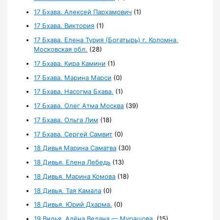
17 Бхава. Алексей Пархамович
(1)
17 Бхава. Виктория
(1)
17 Бхава. Елена Турия (Богатырь) г. Коломна,
Московская обл.
(28)
17 Бхава. Кира Камини
(1)
17 Бхава. Марина Марси
(0)
17 Бхава. Насогма Бхава.
(1)
17 Бхава. Олег Атма Москва
(39)
17 Бхава. Ольга Лим
(18)
17 Бхава. Сергей Самвит
(0)
18 Дивья Марина Саматва
(30)
18 Дивья. Елена Лебедь
(13)
18 Дивья. Марина Комова
(18)
18 Дивья. Тая Камала
(0)
18 Дивья. Юрий Дхарма.
(0)
19 Видья. Алёна Ведана — Мурашова.
(15)