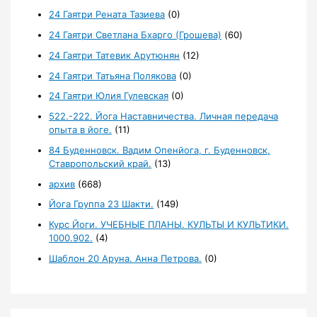
24 Гаятри Рената Тазиева
(0)
24 Гаятри Светлана Бхарго (Грошева)
(60)
24 Гаятри Татевик Арутюнян
(12)
24 Гаятри Татьяна Полякова
(0)
24 Гаятри Юлия Гулевская
(0)
522.-222. Йога Наставничества. Личная передача
опыта в йоге.
(11)
84 Буденновск. Вадим Опенйога, г. Буденновск,
Ставропольский край.
(13)
архив
(668)
Йога Группа 23 Шакти.
(149)
Курс Йоги. УЧЕБНЫЕ ПЛАНЫ. КУЛЬТЫ И КУЛЬТИКИ.
1000.902.
(4)
Шаблон 20 Аруна. Анна Петрова.
(0)