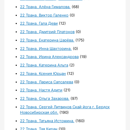
22 Трана. Алёна Гималова.
(68)
22 Трана. Виктор Галенко
(0)
22 Трана. Гала Деви
(12)
22 Трана. Дмитрий Платонов
(0)
22 Трана. Екатерина Царёва.
(175)
22 Трана. Инна Шахторина.
(0)
22 Трана. Ирина Александрова
(19)
22 Трана. Катерина Альта
(2)
22 Трана. Ксения Юрцан
(12)
22 Трана. Лариса Сапсалева
(0)
22 Трана. Настя Адити
(21)
22 Трана. Ольга Захарова.
(97)
22 Трана. Сергей Литвинов Скай йога г. Бердск
Новосибирская обл.
(190)
22 Трана. Татьяна Истомина.
(160)
22 Трана. Тая Киран
(10)