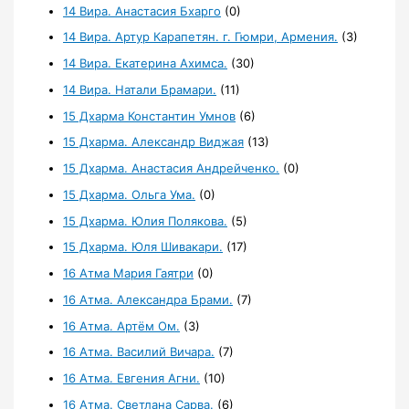
14 Вира. Анастасия Бхарго
(0)
14 Вира. Артур Карапетян. г. Гюмри, Армения.
(3)
14 Вира. Екатерина Ахимса.
(30)
14 Вира. Натали Брамари.
(11)
15 Дхарма Константин Умнов
(6)
15 Дхарма. Александр Виджая
(13)
15 Дхарма. Анастасия Андрейченко.
(0)
15 Дхарма. Ольга Ума.
(0)
15 Дхарма. Юлия Полякова.
(5)
15 Дхарма. Юля Шивакари.
(17)
16 Атма Мария Гаятри
(0)
16 Атма. Александра Брами.
(7)
16 Атма. Артём Ом.
(3)
16 Атма. Василий Вичара.
(7)
16 Атма. Евгения Агни.
(10)
16 Атма. Светлана Сарва.
(6)