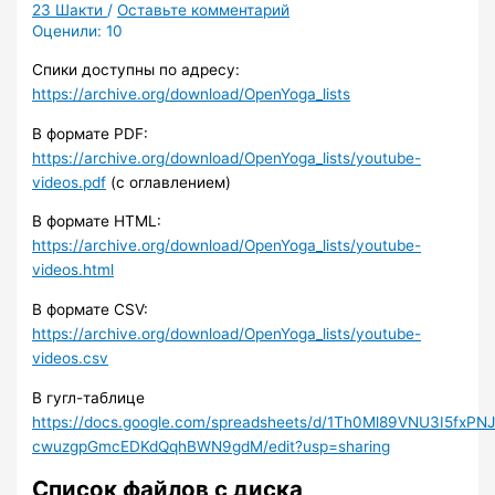
23 Шакти
/
Оставьте комментарий
Оценили:
10
Спики доступны по адресу:
https://archive.org/download/OpenYoga_lists
В формате PDF:
https://archive.org/download/OpenYoga_lists/youtube-
videos.pdf
(с оглавлением)
В формате HTML:
https://archive.org/download/OpenYoga_lists/youtube-
videos.html
В формате CSV:
https://archive.org/download/OpenYoga_lists/youtube-
videos.csv
В гугл-таблице
https://docs.google.com/spreadsheets/d/1Th0Ml89VNU3I5fxPNJ
cwuzgpGmcEDKdQqhBWN9gdM/edit?usp=sharing
Список файлов с диска