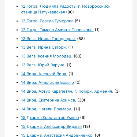
12 Готра. Людмила Радость, г. Новороссийск,
станица Натухаевская
(80)
12 Готра. Резеда Гумерова
(5)
12 Готра. Тамара Амрита-Повракова.
(1)
13 Вега. Ирина Городецкая.
(58)
13 Вега. Ирина Сатори.
(1)
13 Вега. Ксения Молодец.
(60)
13 Вега. Юрий Варуна.
(1)
14 Вира. Алексей Вира.
(1)
14 Вира. Анастасия Бхарго
(0)
14 Вира. Артур Карапетян. г. Гюмри, Армения.
(3)
14 Вира. Екатерина Ахимса.
(30)
14 Вира. Натали Брамари.
(11)
15 Дхарма Константин Умнов
(6)
15 Дхарма. Александр Виджая
(13)
15 Дхарма. Анастасия Андрейченко.
(0)