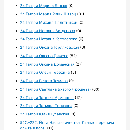
24 Гаятри Марина Божко
(0)
24 Гаятри Мария Риши Шварц
(31)
24 Гаятри Михаил Пллотников
(0)
24 Гаятри Наталья Богданова
(0)
24 Гаятри Наталья Косолапова
(0)
24 Гаятри Оксана Горляковская
(0)
24 Гаятри Оксана Грачева
(52)
24 Гаятри Оксана Доманская
(27)
24 Гаятри Олеся Терёхина
(51)
24 Гаятри Рената Тазиева
(0)
24 Гаятри Светлана Бхарго (Грошева)
(60)
24 Гаятри Татевик Арутюнян
(12)
24 Гаятри Татьяна Полякова
(0)
24 Гаятри Юлия Гулевская
(0)
522.-222. Йога Наставничества. Личная передача
опыта в йоге.
(11)