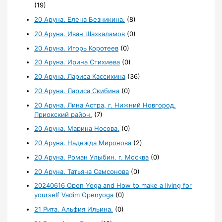
(19)
20 Аруна. Елена Безникина.
(8)
20 Аруна. Иван Шахкаламов
(0)
20 Аруна. Игорь Коротеев
(0)
20 Аруна. Ирина Стихиева
(0)
20 Аруна. Лариса Кассихина
(36)
20 Аруна. Лариса Скибина
(0)
20 Аруна. Лина Астра, г. Нижний Новгород,
Приокский район.
(7)
20 Аруна. Марина Носова.
(0)
20 Аруна. Надежда Миронова
(2)
20 Аруна. Роман Улыбин. г. Москва
(0)
20 Аруна. Татьяна Самсонова
(0)
20240616 Open Yoga and How to make a living for
yourself Vadim Openyoga
(0)
21 Рита. Альфия Ильина.
(0)