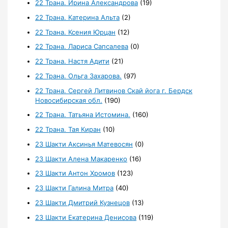
22 Трана. Ирина Александрова
(19)
22 Трана. Катерина Альта
(2)
22 Трана. Ксения Юрцан
(12)
22 Трана. Лариса Сапсалева
(0)
22 Трана. Настя Адити
(21)
22 Трана. Ольга Захарова.
(97)
22 Трана. Сергей Литвинов Скай йога г. Бердск
Новосибирская обл.
(190)
22 Трана. Татьяна Истомина.
(160)
22 Трана. Тая Киран
(10)
23 Шакти Аксинья Матевосян
(0)
23 Шакти Алена Макаренко
(16)
23 Шакти Антон Хромов
(123)
23 Шакти Галина Митра
(40)
23 Шакти Дмитрий Кузнецов
(13)
23 Шакти Екатерина Денисова
(119)