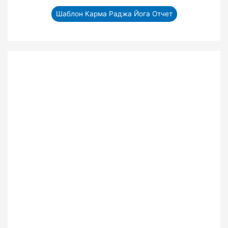
Шаблон Карма Раджа Йога Отчет