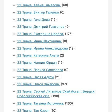
22 Трана. Алёна Гималова.
(68)
22 Трана. Виктор Галенко
(0)
22 Трана. Гала Деви
(12)
22 Трана. Дмитрий Платонов
(0)
22 Трана. Екатерина Царёва.
(175)
22 Трана. Инна Шахторина.
(0)
22 Трана. Ирина Александрова
(19)
22 Трана. Катерина Альта
(2)
22 Трана. Ксения Юрцан
(12)
22 Трана. Лариса Сапсалева
(0)
22 Трана. Настя Адити
(21)
22 Трана. Ольга Захарова.
(97)
22 Трана. Сергей Литвинов Скай йога г. Бердск
Новосибирская обл.
(190)
22 Трана. Татьяна Истомина.
(160)
22 Трана. Тая Киран
(10)