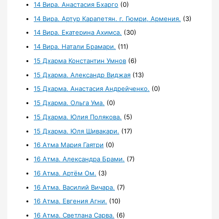
14 Вира. Анастасия Бхарго
(0)
14 Вира. Артур Карапетян. г. Гюмри, Армения.
(3)
14 Вира. Екатерина Ахимса.
(30)
14 Вира. Натали Брамари.
(11)
15 Дхарма Константин Умнов
(6)
15 Дхарма. Александр Виджая
(13)
15 Дхарма. Анастасия Андрейченко.
(0)
15 Дхарма. Ольга Ума.
(0)
15 Дхарма. Юлия Полякова.
(5)
15 Дхарма. Юля Шивакари.
(17)
16 Атма Мария Гаятри
(0)
16 Атма. Александра Брами.
(7)
16 Атма. Артём Ом.
(3)
16 Атма. Василий Вичара.
(7)
16 Атма. Евгения Агни.
(10)
16 Атма. Светлана Сарва.
(6)