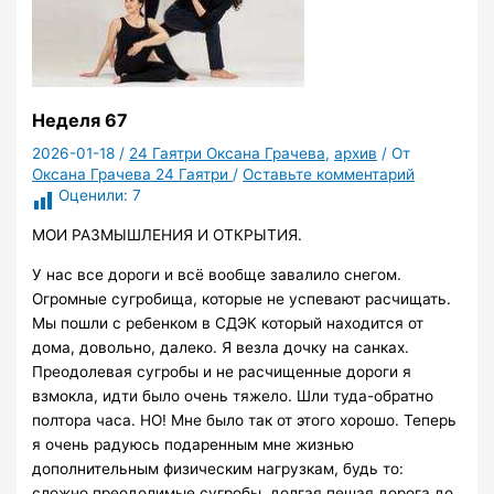
Неделя 67
2026-01-18
/
24 Гаятри Оксана Грачева
,
архив
/ От
Оксана Грачева 24 Гаятри
/
Оставьте комментарий
Оценили:
7
МОИ РАЗМЫШЛЕНИЯ И ОТКРЫТИЯ.
У нас все дороги и всё вообще завалило снегом.
Огромные сугробища, которые не успевают расчищать.
Мы пошли с ребенком в СДЭК который находится от
дома, довольно, далеко. Я везла дочку на санках.
Преодолевая сугробы и не расчищенные дороги я
взмокла, идти было очень тяжело. Шли туда-обратно
полтора часа. НО! Мне было так от этого хорошо. Теперь
я очень радуюсь подаренным мне жизнью
дополнительным физическим нагрузкам, будь то:
сложно преодолимые сугробы, долгая пешая дорога до