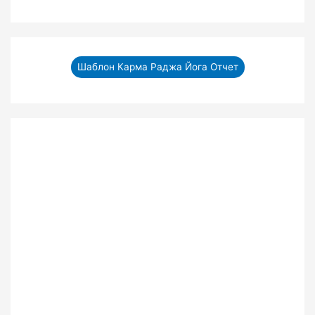
Шаблон Карма Раджа Йога Отчет