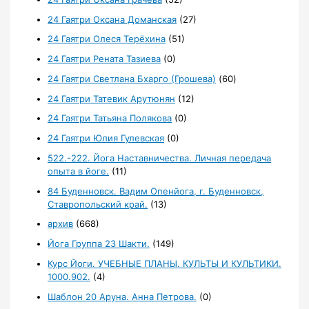
24 Гаятри Оксана Доманская
(27)
24 Гаятри Олеся Терёхина
(51)
24 Гаятри Рената Тазиева
(0)
24 Гаятри Светлана Бхарго (Грошева)
(60)
24 Гаятри Татевик Арутюнян
(12)
24 Гаятри Татьяна Полякова
(0)
24 Гаятри Юлия Гулевская
(0)
522.-222. Йога Наставничества. Личная передача
опыта в йоге.
(11)
84 Буденновск. Вадим Опенйога, г. Буденновск,
Ставропольский край.
(13)
архив
(668)
Йога Группа 23 Шакти.
(149)
Курс Йоги. УЧЕБНЫЕ ПЛАНЫ. КУЛЬТЫ И КУЛЬТИКИ.
1000.902.
(4)
Шаблон 20 Аруна. Анна Петрова.
(0)