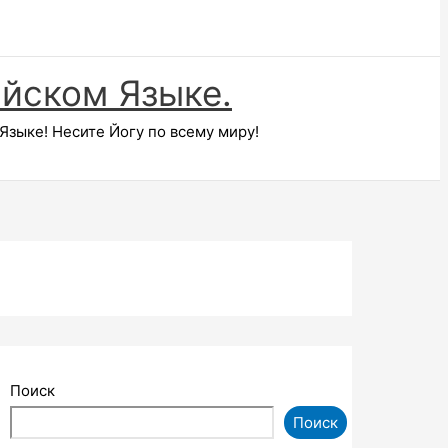
ийском Языке.
зыке! Несите Йогу по всему миру!
Поиск
Поиск