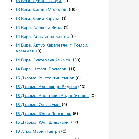
13 Вега. Ирина Сатори.
(1)
13 Вега. Ксения Молодец.
(60)
13 Вега. Юрий Варуна.
(1)
14 Вира. Алексей Вира.
(1)
14 Вира. Анастасия Бхарго
(0)
14 Вира. Артур Карапетян. г. Гюмри,
Армения.
(3)
14 Вира. Екатерина Ахимса.
(30)
14 Вира. Натали Брамари.
(11)
15 Дхарма Константин Умнов
(6)
15 Дхарма. Александр Виджая
(13)
15 Дхарма. Анастасия Андрейченко.
(0)
15 Дхарма. Ольга Ума.
(0)
15 Дхарма. Юлия Полякова.
(5)
15 Дхарма. Юля Шивакари.
(17)
16 Атма Мария Гаятри
(0)