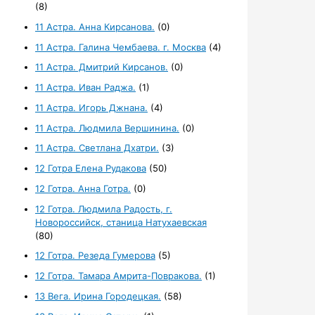
(8)
11 Астра. Анна Кирсанова.
(0)
11 Астра. Галина Чембаева. г. Москва
(4)
11 Астра. Дмитрий Кирсанов.
(0)
11 Астра. Иван Раджа.
(1)
11 Астра. Игорь Джнана.
(4)
11 Астра. Людмила Вершинина.
(0)
11 Астра. Светлана Дхатри.
(3)
12 Готра Елена Рудакова
(50)
12 Готра. Анна Готра.
(0)
12 Готра. Людмила Радость, г.
Новороссийск, станица Натухаевская
(80)
12 Готра. Резеда Гумерова
(5)
12 Готра. Тамара Амрита-Повракова.
(1)
13 Вега. Ирина Городецкая.
(58)