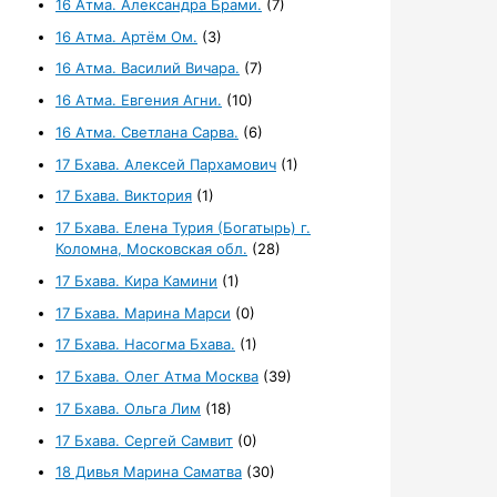
16 Атма. Александра Брами.
(7)
16 Атма. Артём Ом.
(3)
16 Атма. Василий Вичара.
(7)
16 Атма. Евгения Агни.
(10)
16 Атма. Светлана Сарва.
(6)
17 Бхава. Алексей Пархамович
(1)
17 Бхава. Виктория
(1)
17 Бхава. Елена Турия (Богатырь) г.
Коломна, Московская обл.
(28)
17 Бхава. Кира Камини
(1)
17 Бхава. Марина Марси
(0)
17 Бхава. Насогма Бхава.
(1)
17 Бхава. Олег Атма Москва
(39)
17 Бхава. Ольга Лим
(18)
17 Бхава. Сергей Самвит
(0)
18 Дивья Марина Саматва
(30)