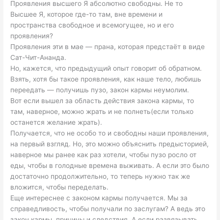
Проявления высшего Я абсолютно свободны. Не то
Высшее Я, которое где-то там, вне времени и
пространства свободное и всемогущее, но и его
проявления?
Проявления эти в мае — прана, которая предстаёт в виде
Сат-Чит-Ананда.
Но, кажется, что предыдущий опыт говорит об обратном.
Взять, хотя бы такое проявления, как наше тело, любишь
переедать — получишь пузо, закон кармы неумолим.
Вот если вышел за область действия закона кармы, то
там, наверное, можно жрать и не полнеть(если только
останется желание жрать).
Получается, что не особо то и свободны наши проявления,
на первый взгляд. Но, это можно объяснить предысторией,
наверное мы ранее как раз хотели, чтобы пузо росло от
еды, чтобы в голодные времена выживать. А если это было
достаточно продолжительно, то теперь нужно так же
вложится, чтобы переделать.
Еще интереснее с законом кармы получается. Мы за
справедливость, чтобы получали по заслугам? А ведь это
закон кармы, причины и следствия. А если развязывать