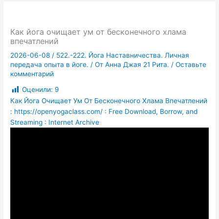
Как йога очищает ум от бесконечного хлама
впечатлений
2026-06-08
/
522.-222. Йога Наставничества. Личная
передача опыта в йоге.
/ От
Анна Джая 21 Рита.
/
Оставьте
комментарий
Оценили:
9
Как Йога Очищает Ум От Бесконечного Хлама Впечатлений
: https://openyogaclass.com/ : Free Download, Borrow, and
Streaming : Internet Archive