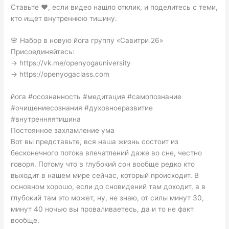
Ставьте ❤️, если видео нашло отклик, и поделитесь с теми,
кто ищет внутреннюю тишину.
🌸 Набор в новую йога группу «Савитри 26»
Присоединяйтесь:
→ https://vk.me/openyogauniversity
→ https://openyogaclass.com
йога #осознанность #медитация #самопознание
#очищениесознания #духовноеразвитие
#внутренняятишина
Постоянное захламление ума
Вот вы представьте, вся наша жизнь состоит из
бесконечного потока впечатлений даже во сне, честно
говоря. Потому что в глубокий сон вообще редко кто
выходит в нашем мире сейчас, который происходит. В
основном хорошо, если до сновидений там доходит, а в
глубокий там это может, ну, не знаю, от силы минут 30,
минут 40 ночью вы проваливаетесь, да и то не факт
вообще.