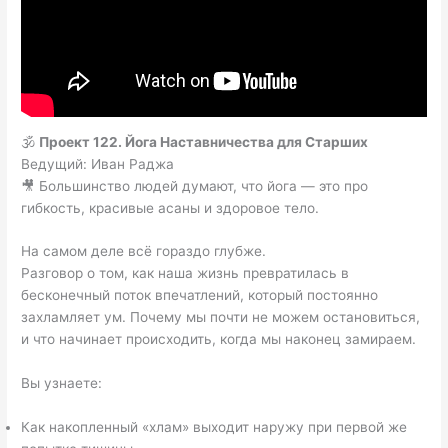
🕉️
Проект 122. Йога Наставничества для Старших
Ведущий: Иван Раджа
🎥 Большинство людей думают, что йога — это про
гибкость, красивые асаны и здоровое тело.
На самом деле всё гораздо глубже.
Разговор о том, как наша жизнь превратилась в
бесконечный поток впечатлений, который постоянно
захламляет ум. Почему мы почти не можем остановиться,
и что начинает происходить, когда мы наконец замираем.
Вы узнаете:
Как накопленный «хлам» выходит наружу при первой же