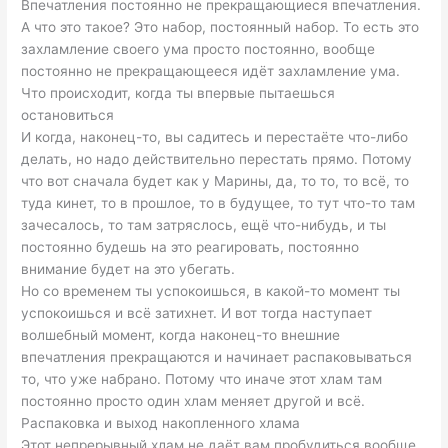
Впечатления постоянно не прекращающиеся впечатления.
А что это такое? Это набор, постоянный набор. То есть это
захламление своего ума просто постоянно, вообще
постоянно не прекращающееся идёт захламление ума.
Что происходит, когда ты впервые пытаешься
остановиться
И когда, наконец-то, вы садитесь и перестаёте что-либо
делать, но надо действительно перестать прямо. Потому
что вот сначала будет как у Марины, да, то то, то всё, то
туда кинет, то в прошлое, то в будущее, то тут что-то там
зачесалось, то там затряслось, ещё что-нибудь, и ты
постоянно будешь на это реагировать, постоянно
внимание будет на это убегать.
Но со временем ты успокоишься, в какой-то момент ты
успокоишься и всё затихнет. И вот тогда наступает
волшебный момент, когда наконец-то внешние
впечатления прекращаются и начинает распаковываться
то, что уже набрано. Потому что иначе этот хлам там
постоянно просто один хлам меняет другой и всё.
Распаковка и выход накопленного хлама
Этот непрерывный хлам не даёт вам пробудиться вообще