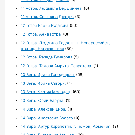
11 Астра. Людмила Вершинина.
(0)
11 Астра. Светлана Дхатри.
(3)
12 Готра Елена Рудакова
(50)
12 Готра. Анна Готра.
(0)
12 Готра. Людмила Радость, г. Новороссийск,
станица Натухаевская
(80)
12 Готра. Резеда Гумерова
(5)
12 Готра. Тамара Амрита-Повракова.
(1)
13 Вега. Ирина Городецкая.
(58)
13 Вега. Ирина Сатори.
(1)
13 Вега. Ксения Молодец.
(60)
13 Вега. Юрий Варуна.
(1)
14 Вира. Алексей Вира.
(1)
14 Вира. Анастасия Бхарго
(0)
14 Вира. Артур Карапетян. г. Гюмри, Армения.
(3)