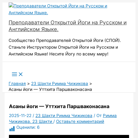
Перейти
к
содержимому
Преподаватели Открытой Йоги на Русском и
Английском Языке.
Сообщество Преподавателей Открытой Йоги (СПОЙ).
Станьте Инструктором Открытой Йоги на Русском и
Английском Языке! Несите Йогу по всему миру!
Поиск
Главная
23 Шакти Римма Чижикова
Асаны йоги — Уттхита Паршваконасана
Асаны йоги — Уттхита Паршваконасана
2025-11-22
/
23 Шакти Римма Чижикова
/ От
Римма
Чижикова. 23 Шакти
/
Оставьте комментарий
Оценили:
6