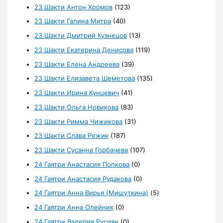
23 Шакти Антон Хромов
(123)
23 Шакти Галина Митра
(40)
23 Шакти Дмитрий Кузнецов
(13)
23 Шакти Екатерина Денисова
(119)
23 Шакти Елена Андреева
(39)
23 Шакти Елизавета Шеметова
(135)
23 Шакти Ирина Кунцевич
(41)
23 Шакти Ольга Новикова
(83)
23 Шакти Римма Чижикова
(31)
23 Шакти Слава Режик
(187)
23 Шакти Сусанна Горбачева
(107)
24 Гаятри Анастасия Попкова
(0)
24 Гаятри Анастасия Рудакова
(0)
24 Гаятри Анна Вирья (Мишуткина)
(5)
24 Гаятри Анна Олейник
(0)
24 Гаятри Валерия Русиян
(0)