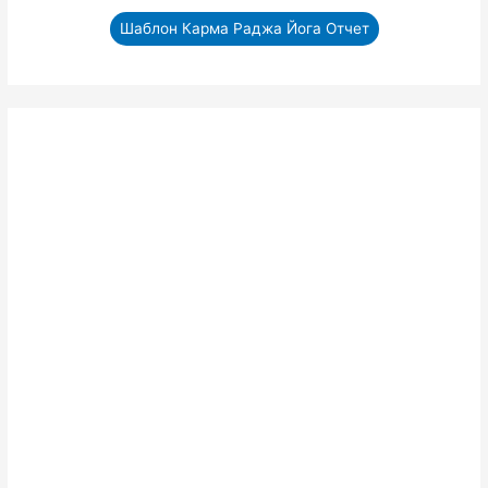
Шаблон Карма Раджа Йога Отчет