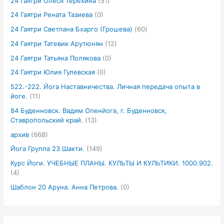
24 Гаятри Олеся Терёхина
(51)
24 Гаятри Рената Тазиева
(0)
24 Гаятри Светлана Бхарго (Грошева)
(60)
24 Гаятри Татевик Арутюнян
(12)
24 Гаятри Татьяна Полякова
(0)
24 Гаятри Юлия Гулевская
(0)
522.-222. Йога Наставничества. Личная передача опыта в
йоге.
(11)
84 Буденновск. Вадим Опенйога, г. Буденновск,
Ставропольский край.
(13)
архив
(668)
Йога Группа 23 Шакти.
(149)
Курс Йоги. УЧЕБНЫЕ ПЛАНЫ. КУЛЬТЫ И КУЛЬТИКИ. 1000.902.
(4)
Шаблон 20 Аруна. Анна Петрова.
(0)