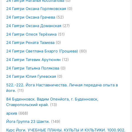
24 Гаятри Наталья Косолапова
(0)
24 Гаятри Оксана Горляковская
(0)
24 Гаятри Оксана Грачева
(52)
24 Гаятри Оксана Доманская
(27)
24 Гаятри Олеся Терёхина
(51)
24 Гаятри Рената Тазиева
(0)
24 Гаятри Светлана Бхарго (Грошева)
(60)
24 Гаятри Татевик Арутюнян
(12)
24 Гаятри Татьяна Полякова
(0)
24 Гаятри Юлия Гулевская
(0)
522.-222. Йога Наставничества. Личная передача опыта в
йоге.
(11)
84 Буденновск. Вадим Опенйога, г. Буденновск,
Ставропольский край.
(13)
архив
(668)
Йога Группа 23 Шакти.
(149)
Курс Йоги. УЧЕБНЫЕ ПЛАНЫ. КУЛЬТЫ И КУЛЬТИКИ. 1000.902.