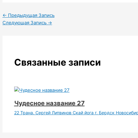
←
Предыдущая Запись
Следующая Запись
→
Связанные записи
Чудесное название 27
22 Трана. Сергей Литвинов Скай йога г. Бердск Новосиби