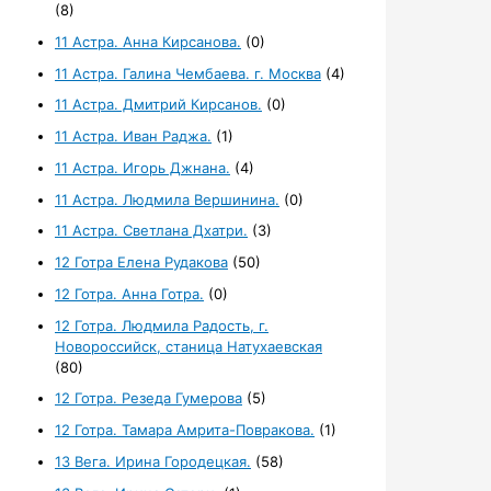
(8)
11 Астра. Анна Кирсанова.
(0)
11 Астра. Галина Чембаева. г. Москва
(4)
11 Астра. Дмитрий Кирсанов.
(0)
11 Астра. Иван Раджа.
(1)
11 Астра. Игорь Джнана.
(4)
11 Астра. Людмила Вершинина.
(0)
11 Астра. Светлана Дхатри.
(3)
12 Готра Елена Рудакова
(50)
12 Готра. Анна Готра.
(0)
12 Готра. Людмила Радость, г.
Новороссийск, станица Натухаевская
(80)
12 Готра. Резеда Гумерова
(5)
12 Готра. Тамара Амрита-Повракова.
(1)
13 Вега. Ирина Городецкая.
(58)