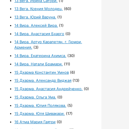
13 Вега. Ирина Сатори.
(1)
13 Вега. Ксения Молодец.
(60)
13 Вега. Юрий Варуна.
(1)
14 Вира. Алексей Вира.
(1)
14 Вира. Анастасия Бхарго
(0)
14 Вира. Артур Карапетян. г. Гюмри,
Армения.
(3)
14 Вира. Екатерина Ахимса.
(30)
14 Вира. Натали Брамари.
(11)
15 Дхарма Константин Умнов
(6)
15 Дхарма. Александр Виджая
(13)
15 Дхарма. Анастасия Андрейченко.
(0)
15 Дхарма. Ольга Ума.
(0)
15 Дхарма. Юлия Полякова.
(5)
15 Дхарма. Юля Шивакари.
(17)
16 Атма Мария Гаятри
(0)