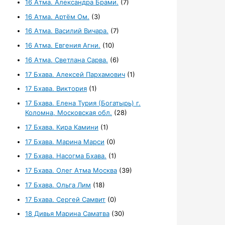
16 Атма. Александра Брами.
(7)
16 Атма. Артём Ом.
(3)
16 Атма. Василий Вичара.
(7)
16 Атма. Евгения Агни.
(10)
16 Атма. Светлана Сарва.
(6)
17 Бхава. Алексей Пархамович
(1)
17 Бхава. Виктория
(1)
17 Бхава. Елена Турия (Богатырь) г.
Коломна, Московская обл.
(28)
17 Бхава. Кира Камини
(1)
17 Бхава. Марина Марси
(0)
17 Бхава. Насогма Бхава.
(1)
17 Бхава. Олег Атма Москва
(39)
17 Бхава. Ольга Лим
(18)
17 Бхава. Сергей Самвит
(0)
18 Дивья Марина Саматва
(30)