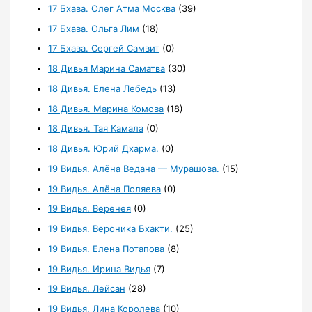
17 Бхава. Олег Атма Москва
(39)
17 Бхава. Ольга Лим
(18)
17 Бхава. Сергей Самвит
(0)
18 Дивья Марина Саматва
(30)
18 Дивья. Елена Лебедь
(13)
18 Дивья. Марина Комова
(18)
18 Дивья. Тая Камала
(0)
18 Дивья. Юрий Дхарма.
(0)
19 Видья. Алёна Ведана — Мурашова.
(15)
19 Видья. Алёна Поляева
(0)
19 Видья. Веренея
(0)
19 Видья. Вероника Бхакти.
(25)
19 Видья. Елена Потапова
(8)
19 Видья. Ирина Видья
(7)
19 Видья. Лейсан
(28)
19 Видья. Лина Королева
(10)