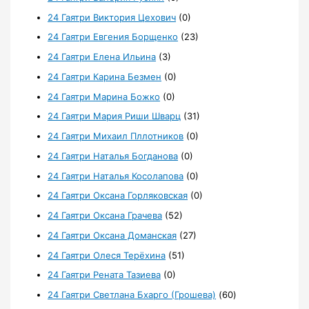
24 Гаятри Виктория Цехович
(0)
24 Гаятри Евгения Борщенко
(23)
24 Гаятри Елена Ильина
(3)
24 Гаятри Карина Безмен
(0)
24 Гаятри Марина Божко
(0)
24 Гаятри Мария Риши Шварц
(31)
24 Гаятри Михаил Пллотников
(0)
24 Гаятри Наталья Богданова
(0)
24 Гаятри Наталья Косолапова
(0)
24 Гаятри Оксана Горляковская
(0)
24 Гаятри Оксана Грачева
(52)
24 Гаятри Оксана Доманская
(27)
24 Гаятри Олеся Терёхина
(51)
24 Гаятри Рената Тазиева
(0)
24 Гаятри Светлана Бхарго (Грошева)
(60)