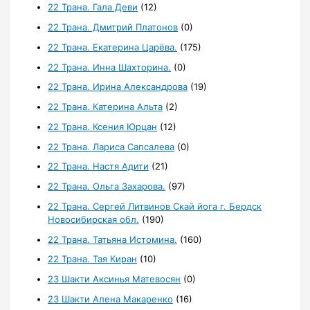
22 Трана. Гала Деви
(12)
22 Трана. Дмитрий Платонов
(0)
22 Трана. Екатерина Царёва.
(175)
22 Трана. Инна Шахторина.
(0)
22 Трана. Ирина Александрова
(19)
22 Трана. Катерина Альта
(2)
22 Трана. Ксения Юрцан
(12)
22 Трана. Лариса Сапсалева
(0)
22 Трана. Настя Адити
(21)
22 Трана. Ольга Захарова.
(97)
22 Трана. Сергей Литвинов Скай йога г. Бердск
Новосибирская обл.
(190)
22 Трана. Татьяна Истомина.
(160)
22 Трана. Тая Киран
(10)
23 Шакти Аксинья Матевосян
(0)
23 Шакти Алена Макаренко
(16)