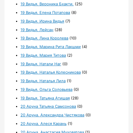
19 Видья. Вероника Бхакти.
(25)
19 Видья. Елена Потапова
(8)
19 Видья. Ирина Видья
(7)
19 Видья. Лейсан
(28)
19 Видья. Лина Королева
(10)
19 Видья. Марина Рита Лакшми
(4)
19 Видья. Мария Титова
(2)
19 Видья. Натали Наг
(0)
19 Видья. Наталья Колесникова
(0)
19 Видья. Наталья Лила
(1)
19 Видья. Ольга Соловьева
(0)
19 Видья. Татьяна Атишая
(28)
20 Аруна Татьяна Самсонова
(0)
20 Аруна. Александра Чистякова
(0)
20 Аруна. Алеся Карань
(1)
20 Аруна. Анастасия Муховатова
(1)