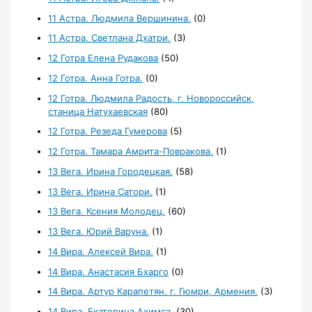
11 Астра. Людмила Вершинина.
(0)
11 Астра. Светлана Дхатри.
(3)
12 Готра Елена Рудакова
(50)
12 Готра. Анна Готра.
(0)
12 Готра. Людмила Радость, г. Новороссийск,
станица Натухаевская
(80)
12 Готра. Резеда Гумерова
(5)
12 Готра. Тамара Амрита-Повракова.
(1)
13 Вега. Ирина Городецкая.
(58)
13 Вега. Ирина Сатори.
(1)
13 Вега. Ксения Молодец.
(60)
13 Вега. Юрий Варуна.
(1)
14 Вира. Алексей Вира.
(1)
14 Вира. Анастасия Бхарго
(0)
14 Вира. Артур Карапетян. г. Гюмри, Армения.
(3)
14 Вира. Екатерина Ахимса.
(30)