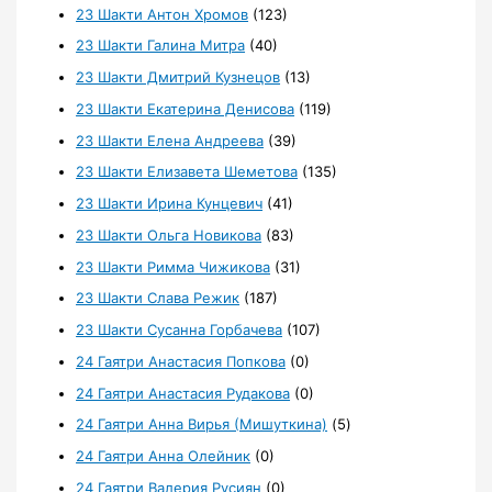
23 Шакти Антон Хромов
(123)
23 Шакти Галина Митра
(40)
23 Шакти Дмитрий Кузнецов
(13)
23 Шакти Екатерина Денисова
(119)
23 Шакти Елена Андреева
(39)
23 Шакти Елизавета Шеметова
(135)
23 Шакти Ирина Кунцевич
(41)
23 Шакти Ольга Новикова
(83)
23 Шакти Римма Чижикова
(31)
23 Шакти Слава Режик
(187)
23 Шакти Сусанна Горбачева
(107)
24 Гаятри Анастасия Попкова
(0)
24 Гаятри Анастасия Рудакова
(0)
24 Гаятри Анна Вирья (Мишуткина)
(5)
24 Гаятри Анна Олейник
(0)
24 Гаятри Валерия Русиян
(0)