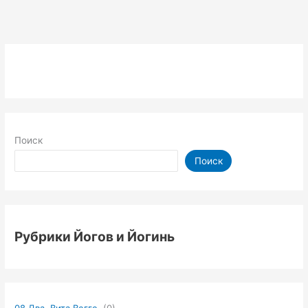
Карма
Раджа
йога
Отчёта.
Неделя
номер
195
Поиск
Поиск
Рубрики Йогов и Йогинь
08 Два. Вита Вегге.
(0)