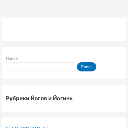
Раджа
Йога
Отчёта.
Неделя
номер
180
Поиск
Поиск
Рубрики Йогов и Йогинь
08 Два. Вита Вегге.
(0)