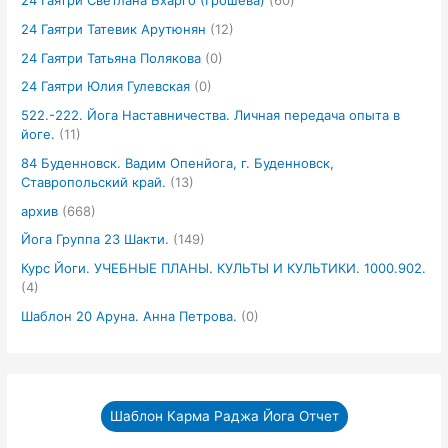
24 Гаятри Светлана Бхарго (Грошева)
(60)
24 Гаятри Татевик Арутюнян
(12)
24 Гаятри Татьяна Полякова
(0)
24 Гаятри Юлия Гулевская
(0)
522.-222. Йога Наставничества. Личная передача опыта в
йоге.
(11)
84 Буденновск. Вадим Опенйога, г. Буденновск,
Ставропольский край.
(13)
архив
(668)
Йога Группа 23 Шакти.
(149)
Курс Йоги. УЧЕБНЫЕ ПЛАНЫ. КУЛЬТЫ И КУЛЬТИКИ. 1000.902.
(4)
Шаблон 20 Аруна. Анна Петрова.
(0)
Шаблон Карма Раджа Йога Отчет