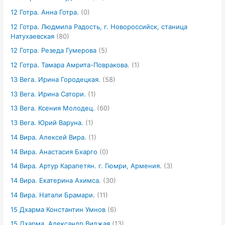
12 Готра. Анна Готра.
(0)
12 Готра. Людмила Радость, г. Новороссийск, станица
Натухаевская
(80)
12 Готра. Резеда Гумерова
(5)
12 Готра. Тамара Амрита-Повракова.
(1)
13 Вега. Ирина Городецкая.
(58)
13 Вега. Ирина Сатори.
(1)
13 Вега. Ксения Молодец.
(60)
13 Вега. Юрий Варуна.
(1)
14 Вира. Алексей Вира.
(1)
14 Вира. Анастасия Бхарго
(0)
14 Вира. Артур Карапетян. г. Гюмри, Армения.
(3)
14 Вира. Екатерина Ахимса.
(30)
14 Вира. Натали Брамари.
(11)
15 Дхарма Константин Умнов
(6)
15 Дхарма. Александр Виджая
(13)