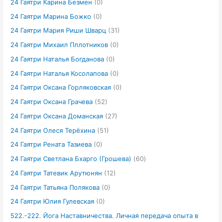
24 Гаятри Карина Безмен
(0)
24 Гаятри Марина Божко
(0)
24 Гаятри Мария Риши Шварц
(31)
24 Гаятри Михаил Пллотников
(0)
24 Гаятри Наталья Богданова
(0)
24 Гаятри Наталья Косолапова
(0)
24 Гаятри Оксана Горляковская
(0)
24 Гаятри Оксана Грачева
(52)
24 Гаятри Оксана Доманская
(27)
24 Гаятри Олеся Терёхина
(51)
24 Гаятри Рената Тазиева
(0)
24 Гаятри Светлана Бхарго (Грошева)
(60)
24 Гаятри Татевик Арутюнян
(12)
24 Гаятри Татьяна Полякова
(0)
24 Гаятри Юлия Гулевская
(0)
522.-222. Йога Наставничества. Личная передача опыта в