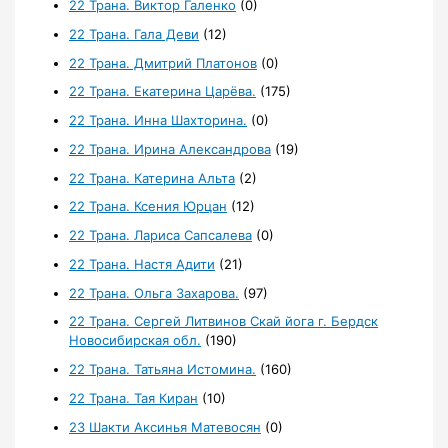
22 Трана. Виктор Галенко
(0)
22 Трана. Гала Деви
(12)
22 Трана. Дмитрий Платонов
(0)
22 Трана. Екатерина Царёва.
(175)
22 Трана. Инна Шахторина.
(0)
22 Трана. Ирина Александрова
(19)
22 Трана. Катерина Альта
(2)
22 Трана. Ксения Юрцан
(12)
22 Трана. Лариса Сапсалева
(0)
22 Трана. Настя Адити
(21)
22 Трана. Ольга Захарова.
(97)
22 Трана. Сергей Литвинов Скай йога г. Бердск
Новосибирская обл.
(190)
22 Трана. Татьяна Истомина.
(160)
22 Трана. Тая Киран
(10)
23 Шакти Аксинья Матевосян
(0)