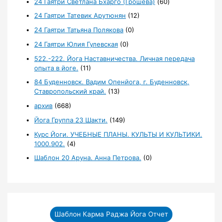
24 Гаятри Светлана Бхарго (Грошева)
(60)
24 Гаятри Татевик Арутюнян
(12)
24 Гаятри Татьяна Полякова
(0)
24 Гаятри Юлия Гулевская
(0)
522.-222. Йога Наставничества. Личная передача
опыта в йоге.
(11)
84 Буденновск. Вадим Опенйога, г. Буденновск,
Ставропольский край.
(13)
архив
(668)
Йога Группа 23 Шакти.
(149)
Курс Йоги. УЧЕБНЫЕ ПЛАНЫ. КУЛЬТЫ И КУЛЬТИКИ.
1000.902.
(4)
Шаблон 20 Аруна. Анна Петрова.
(0)
Шаблон Карма Раджа Йога Отчет