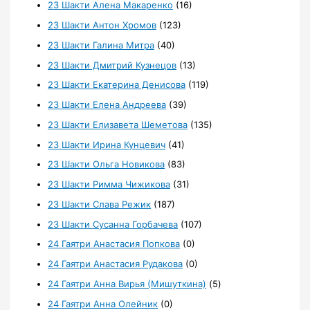
23 Шакти Алена Макаренко
(16)
23 Шакти Антон Хромов
(123)
23 Шакти Галина Митра
(40)
23 Шакти Дмитрий Кузнецов
(13)
23 Шакти Екатерина Денисова
(119)
23 Шакти Елена Андреева
(39)
23 Шакти Елизавета Шеметова
(135)
23 Шакти Ирина Кунцевич
(41)
23 Шакти Ольга Новикова
(83)
23 Шакти Римма Чижикова
(31)
23 Шакти Слава Режик
(187)
23 Шакти Сусанна Горбачева
(107)
24 Гаятри Анастасия Попкова
(0)
24 Гаятри Анастасия Рудакова
(0)
24 Гаятри Анна Вирья (Мишуткина)
(5)
24 Гаятри Анна Олейник
(0)