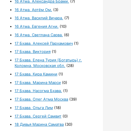
16 Атма. Александра Брами.
(7)
16 Атма. Артём Ом.
(3)
16 Атма. Василий Вичара.
(7)
16 Атма. Евгения Агни.
(10)
16 Атма. Светлана Сарва.
(6)
17 Бхава. Алексей Пархамович
(1)
17 Бхава. Виктория
(1)
17 Бхава. Елена Турия (Богатырь) г.
Коломна, Московская обл.
(28)
17 Бхава. Кира Камини
(1)
17 Бхава. Марина Марси
(0)
17 Бхава. Насогма Бхава.
(1)
17 Бхава. Олег Атма Москва
(39)
17 Бхава. Ольга Лим
(18)
17 Бхава. Сергей Самвит
(0)
18 Дивья Марина Саматва
(30)