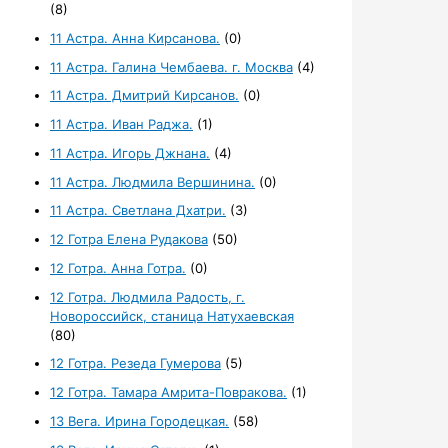
(8)
11 Астра. Анна Кирсанова.
(0)
11 Астра. Галина Чембаева. г. Москва
(4)
11 Астра. Дмитрий Кирсанов.
(0)
11 Астра. Иван Раджа.
(1)
11 Астра. Игорь Джнана.
(4)
11 Астра. Людмила Вершинина.
(0)
11 Астра. Светлана Дхатри.
(3)
12 Готра Елена Рудакова
(50)
12 Готра. Анна Готра.
(0)
12 Готра. Людмила Радость, г.
Новороссийск, станица Натухаевская
(80)
12 Готра. Резеда Гумерова
(5)
12 Готра. Тамара Амрита-Повракова.
(1)
13 Вега. Ирина Городецкая.
(58)