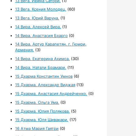
13 Вега. Ирина Сатори.
(1)
13 Вега. Ксения Молодец.
(60)
13 Вега. Юрий Варуна.
(1)
14 Вира. Алексей Вира.
(1)
14 Вира. Анастасия Бхарго
(0)
14 Вира. Артур Карапетян. г. Гюмри,
Армения.
(3)
14 Вира. Екатерина Ахимса.
(30)
14 Вира. Натали Брамари.
(11)
15 Дхарма Константин Умнов
(6)
15 Дхарма. Александр Виджая
(13)
15 Дхарма. Анастасия Андрейченко.
(0)
15 Дхарма. Ольга Ума.
(0)
15 Дхарма. Юлия Полякова.
(5)
15 Дхарма. Юля Шивакари.
(17)
16 Атма Мария Гаятри
(0)