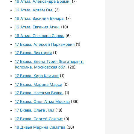
16 Атма. Александра Брами.
(7)
16 Атма. Артём Ом.
(3)
16 Атма. Василий Вичара.
(7)
16 Атма. Евгения Агни.
(10)
16 Атма. Светлана Сарва.
(6)
17 Бхава. Алексей Пархамович
(1)
17 Бхава. Виктория
(1)
17 Бхава. Елена Турия (Богатырь) г.
Коломна, Московская обл.
(28)
17 Бхава. Кира Камини
(1)
17 Бхава. Марина Марси
(0)
17 Бхава. Насогма Бхава.
(1)
17 Бхава. Олег Атма Москва
(39)
17 Бхава. Ольга Лим
(18)
17 Бхава. Сергей Самвит
(0)
18 Дивья Марина Саматва
(30)