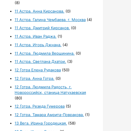
(8)
11 Астра. Анна Кирсанова.
(0)
11 Астра. Галина Чембаева. г. Москва
(4)
11 Астра. Дмитрий Кирсанов.
(0)
11 Астра. Иван Раджа.
(1)
11 Астра. Игорь Джнана.
(4)
11 Астра. Людмила Вершинина.
(0)
11 Астра. Светлана Дхатри.
(3)
12 Готра Елена Рудакова
(50)
12 Готра. Анна Готра.
(0)
12 Готра. Людмила Радость, г.
Новороссийск, станица Натухаевская
(80)
12 Готра. Резеда Гумерова
(5)
12 Готра. Тамара Амрита-Повракова.
(1)
13 Вега. Ирина Городецкая.
(58)