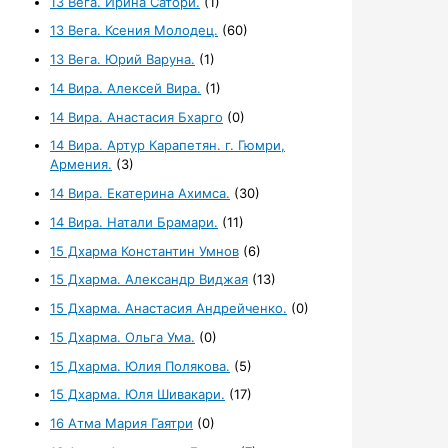
13 Вега. Ирина Сатори.
(1)
13 Вега. Ксения Молодец.
(60)
13 Вега. Юрий Варуна.
(1)
14 Вира. Алексей Вира.
(1)
14 Вира. Анастасия Бхарго
(0)
14 Вира. Артур Карапетян. г. Гюмри,
Армения.
(3)
14 Вира. Екатерина Ахимса.
(30)
14 Вира. Натали Брамари.
(11)
15 Дхарма Константин Умнов
(6)
15 Дхарма. Александр Виджая
(13)
15 Дхарма. Анастасия Андрейченко.
(0)
15 Дхарма. Ольга Ума.
(0)
15 Дхарма. Юлия Полякова.
(5)
15 Дхарма. Юля Шивакари.
(17)
16 Атма Мария Гаятри
(0)