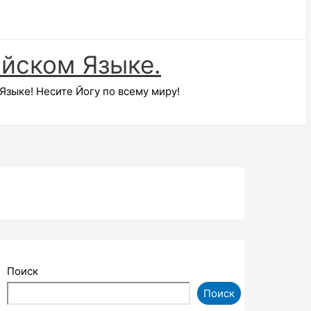
ийском Языке.
зыке! Несите Йогу по всему миру!
Поиск
Поиск